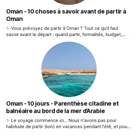
Oman - 10 choses à savoir avant de partir à
Oman
✨ Vous prévoyez de partir à Oman ? Tout ce qu’il faut
savoir avant le départ : quand partir, formalités, budget,
coutumes, gastronomie… Un condensé d’infos pratiques
pour préparer votre voyage. 1 - Quand partir ? Mascate et
le Nord ◆ D'octobre à avril, le climat est chaud mais
agréable (20–30°
Oman - 10 jours - Parenthèse citadine et
balnéaire au bord de la mer d’Arabie
✨ Le voyage commence ici... Nous n'avons pas pour
habitude de partir (loin) en vacances pendant l'été, et pour
causes : les prix flambent et les destinations sont saturées.