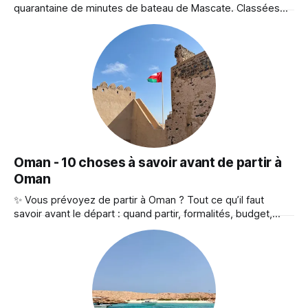
quarantaine de minutes de bateau de Mascate. Classées
réserve naturelle, elles sont réputées pour leurs eaux
turquoise, leurs coraux préservés et leurs tortues de mer.
C’est une sortie incontournable à Oman, que vous soyez
amateur de snorkeling, de plongée
Oman - 10 choses à savoir avant de partir à
Oman
✨ Vous prévoyez de partir à Oman ? Tout ce qu’il faut
savoir avant le départ : quand partir, formalités, budget,
coutumes, gastronomie… Un condensé d’infos pratiques
pour préparer votre voyage. 1 - Quand partir ? Mascate et
le Nord ◆ D'octobre à avril, le climat est chaud mais
agréable (20–30°