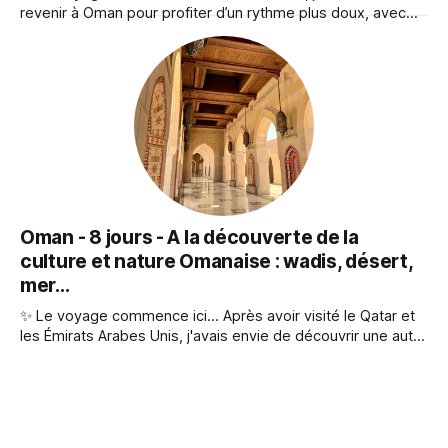
revenir à Oman pour profiter d’un rythme plus doux, avec
une amie, entre détente dans un sublime hôtel et
immersion dans les paysages montagneux du pays. 📅
Période : mai ☀️ Météo : Très ensoleillé, chaud et humide -
entre 27 et
Oman - 8 jours - A la découverte de la
culture et nature Omanaise : wadis, désert,
mer...
✨ Le voyage commence ici... Après avoir visité le Qatar et
les Émirats Arabes Unis, j'avais envie de découvrir une autre
partie du Moyen-Orient : des paysages naturels, une culture
préservée et l’hospitalité d’un peuple connu pour sa
simplicité. Je suis donc partie à la découverte d’