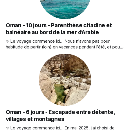
Oman - 10 jours - Parenthèse citadine et
balnéaire au bord de la mer d’Arabie
✨ Le voyage commence ici... Nous n'avons pas pour
habitude de partir (loin) en vacances pendant l'été, et pour
causes : les prix flambent et les destinations sont saturées.
Mais nous avions envie d’un séjour reposant avant la
rentrée, sans courir, sans planning chargé. Asie, Afrique,
Amériques
Oman - 6 jours - Escapade entre détente,
villages et montagnes
✨ Le voyage commence ici... En mai 2025, j'ai choisi de